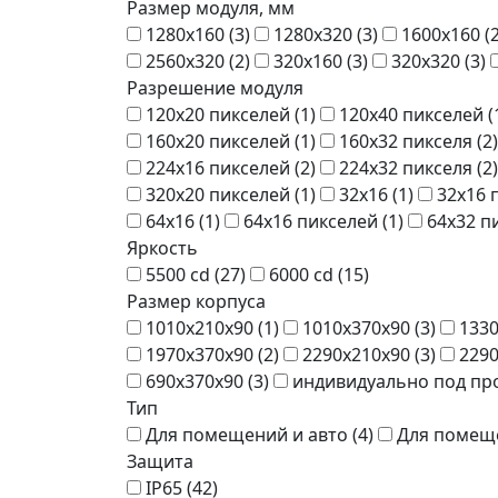
Размер модуля, мм
1280x160 (
3
)
1280x320 (
3
)
1600x160 (
2560x320 (
2
)
320x160 (
3
)
320x320 (
3
)
Разрешение модуля
120x20 пикселей (
1
)
120x40 пикселей (
160x20 пикселей (
1
)
160x32 пикселя (
2
)
224x16 пикселей (
2
)
224x32 пикселя (
2
)
320x20 пикселей (
1
)
32x16 (
1
)
32x16 
64x16 (
1
)
64x16 пикселей (
1
)
64x32 п
Яркость
5500 cd (
27
)
6000 cd (
15
)
Размер корпуса
1010x210x90 (
1
)
1010x370x90 (
3
)
1330
1970x370x90 (
2
)
2290x210x90 (
3
)
2290
690x370x90 (
3
)
индивидуально под про
Тип
Для помещений и авто (
4
)
Для помеще
Защита
IP65 (
42
)