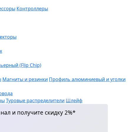
ессоры
Контроллеры
екторы
х
ерный (Flip Chip)
ы
Магниты и резинки
Профиль алюминиевый и уголки
овода
ры
Туровые распределители
Шлейф
нал и получите скидку 2%*