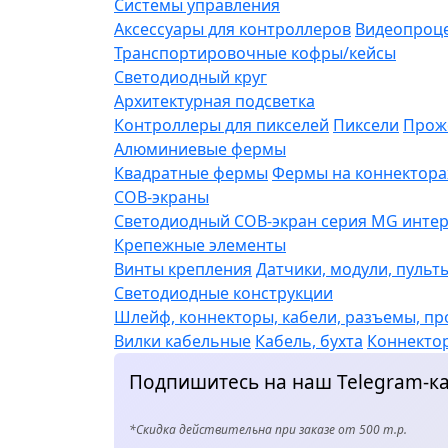
Системы управления
Аксессуары для контроллеров
Видеопроц
Транспортировочные кофры/кейсы
Светодиодный круг
Архитектурная подсветка
Контроллеры для пикселей
Пиксели
Прож
Алюминиевые фермы
Квадратные фермы
Фермы на коннектора
COB-экраны
Светодиодный COB-экран серия MG интерь
Крепежные элементы
Винты крепления
Датчики, модули, пульт
Светодиодные конструкции
Шлейф, коннекторы, кабели, разъемы, пр
Вилки кабельные
Кабель, бухта
Коннекто
Подпишитесь на наш Telegram-ка
*Скидка действительна при заказе от 500 т.р.