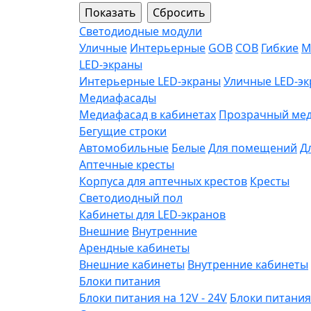
Светодиодные модули
Уличные
Интерьерные
GOB
COB
Гибкие
М
LED-экраны
Интерьерные LED-экраны
Уличные LED-э
Медиафасады
Медиафасад в кабинетах
Прозрачный ме
Бегущие строки
Автомобильные
Белые
Для помещений
Д
Аптечные кресты
Корпуса для аптечных крестов
Кресты
Светодиодный пол
Кабинеты для LED-экранов
Внешние
Внутренние
Арендные кабинеты
Внешние кабинеты
Внутренние кабинеты
Блоки питания
Блоки питания на 12V - 24V
Блоки питания