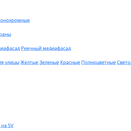
онохромные
краны
диафасад
Реечный медиафасад
ля улицы
Желтые
Зеленые
Красные
Полноцветные
Свето
 на 5V