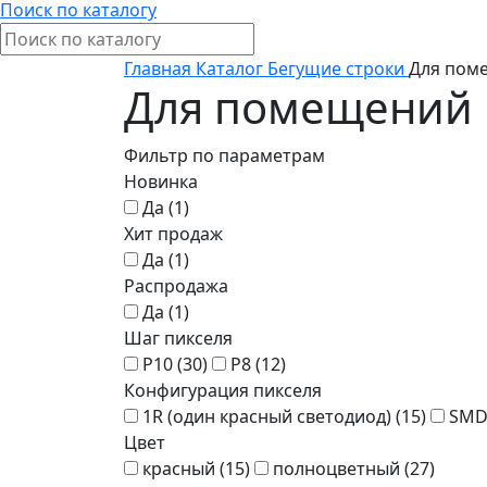
Поиск по каталогу
Главная
Каталог
Бегущие строки
Для пом
Для помещений
Фильтр по параметрам
Новинка
Да (
1
)
Хит продаж
Да (
1
)
Распродажа
Да (
1
)
Шаг пикселя
P10 (
30
)
P8 (
12
)
Конфигурация пикселя
1R (один красный светодиод) (
15
)
SMD,
Цвет
красный (
15
)
полноцветный (
27
)