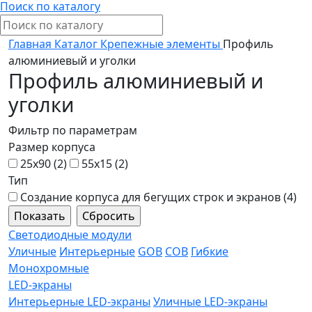
Поиск по каталогу
Главная
Каталог
Крепежные элементы
Профиль
алюминиевый и уголки
Профиль алюминиевый и
уголки
Фильтр по параметрам
Размер корпуса
25x90 (
2
)
55x15 (
2
)
Тип
Создание корпуса для бегущих строк и экранов (
4
)
Светодиодные модули
Уличные
Интерьерные
GOB
COB
Гибкие
Монохромные
LED-экраны
Интерьерные LED-экраны
Уличные LED-экраны