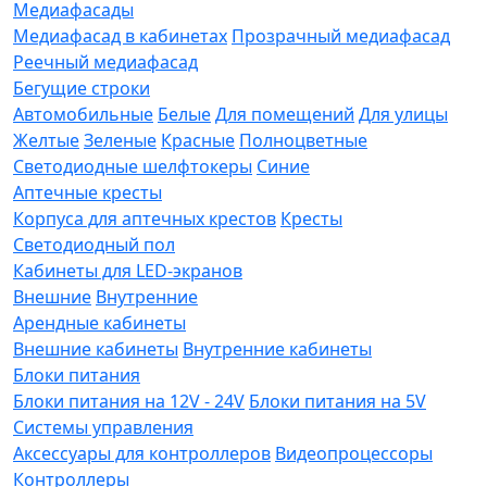
Медиафасады
Медиафасад в кабинетах
Прозрачный медиафасад
Реечный медиафасад
Бегущие строки
Автомобильные
Белые
Для помещений
Для улицы
Желтые
Зеленые
Красные
Полноцветные
Светодиодные шелфтокеры
Синие
Аптечные кресты
Корпуса для аптечных крестов
Кресты
Светодиодный пол
Кабинеты для LED-экранов
Внешние
Внутренние
Арендные кабинеты
Внешние кабинеты
Внутренние кабинеты
Блоки питания
Блоки питания на 12V - 24V
Блоки питания на 5V
Системы управления
Аксессуары для контроллеров
Видеопроцессоры
Контроллеры