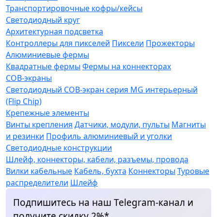
Транспортировочные кофры/кейсы
Светодиодный круг
Архитектурная подсветка
Контроллеры для пикселей
Пиксели
Прожекторы
Алюминиевые фермы
Квадратные фермы
Фермы на коннекторах
COB-экраны
Светодиодный COB-экран серия MG интерьерный
(Flip Chip)
Крепежные элементы
Винты крепления
Датчики, модули, пульты
Магниты
и резинки
Профиль алюминиевый и уголки
Светодиодные конструкции
Шлейф, коннекторы, кабели, разъемы, провода
Вилки кабельные
Кабель, бухта
Коннекторы
Туровые
распределители
Шлейф
Подпишитесь на наш Telegram-канал и
получите скидку 2%*