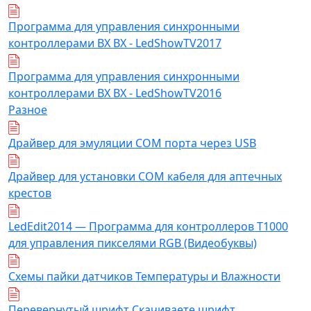
Программа для управления синхронными
контроллерами BX BX - LedShowTV2017
Программа для управления синхронными
контроллерами BX BX - LedShowTV2016
Разное
Драйвер для эмуляции COM порта через USB
Драйвер для установки COM кабеля для аптечных
крестов
LedEdit2014 — Программа для контроллеров T1000
для управления пикселями RGB (Видеобуквы)
Схемы пайки датчиков Температуры и Влажности
Перевернутый шрифт Скачиваете шрифт,