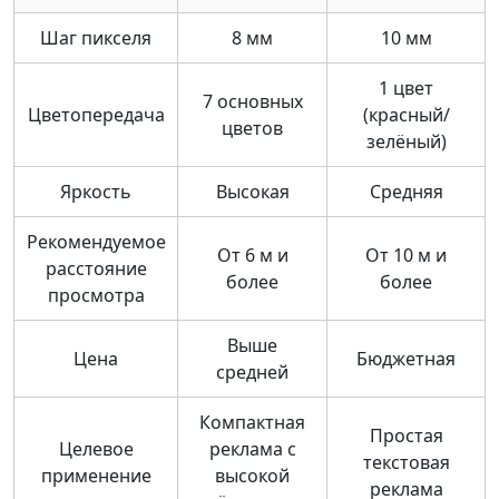
Шаг пикселя
8 мм
10 мм
1 цвет
7 основных
Цветопередача
(красный/
цветов
зелёный)
Яркость
Высокая
Средняя
Рекомендуемое
От 6 м и
От 10 м и
расстояние
более
более
просмотра
Выше
Цена
Бюджетная
средней
Компактная
Простая
Целевое
реклама с
текстовая
применение
высокой
реклама