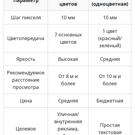
Параметр
цветов
(одноцветная)
Шаг пикселя
10 мм
10 мм
1 цвет
7 основных
Цветопередача
(красный/
цветов
зелёный)
Яркость
Высокая
Средняя
Рекомендуемое
От 8 м и
От 10 м и
расстояние
более
более
просмотра
Цена
Средняя
Бюджетная
Уличная/
внутренняя
Простая
Целевое
реклама,
текстовая