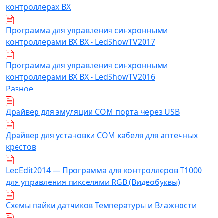
контроллерах ВХ
Программа для управления синхронными
контроллерами BX BX - LedShowTV2017
Программа для управления синхронными
контроллерами BX BX - LedShowTV2016
Разное
Драйвер для эмуляции COM порта через USB
Драйвер для установки COM кабеля для аптечных
крестов
LedEdit2014 — Программа для контроллеров T1000
для управления пикселями RGB (Видеобуквы)
Схемы пайки датчиков Температуры и Влажности