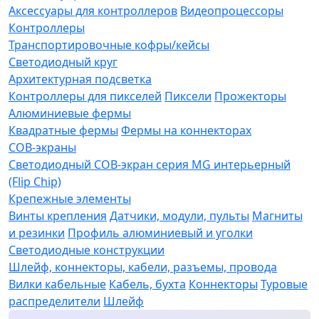
Аксессуары для контроллеров
Видеопроцессоры
Контроллеры
Транспортировочные кофры/кейсы
Светодиодный круг
Архитектурная подсветка
Контроллеры для пикселей
Пиксели
Прожекторы
Алюминиевые фермы
Квадратные фермы
Фермы на коннекторах
COB-экраны
Светодиодный COB-экран серия MG интерьерный
(Flip Chip)
Крепежные элементы
Винты крепления
Датчики, модули, пульты
Магниты
и резинки
Профиль алюминиевый и уголки
Светодиодные конструкции
Шлейф, коннекторы, кабели, разъемы, провода
Вилки кабельные
Кабель, бухта
Коннекторы
Туровые
распределители
Шлейф