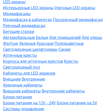
LED-экраны
Интерьерные LED-экраны
Уличные LED-экраны
Медиафасады
Медиафасад в кабинетах
Прозрачный медиафасад
Реечный медиафасад
Бегущие строки
Автомобильные
Белые
Для помещений
Для улицы
Желтые
Зеленые
Красные
Полноцветные
Светодиодные шелфтокеры
Синие
Аптечные кресты
Корпуса для аптечных крестов
Кресты
Светодиодный пол
Кабинеты для LED-экранов
Внешние
Внутренние
Арендные кабинеты
Внешние кабинеты
Внутренние кабинеты
Блоки питания
Блоки питания на 12V - 24V
Блоки питания на 5V
Системы управления