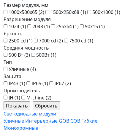
Размер модуля, мм
1000x500x65 (
2
)
1500x250x68 (
1
)
500x1000 (
1
)
Разрешение модуля
1024 (
1
)
2048 (
1
)
256x64 (
1
)
90x15 (
1
)
Яркость
2500 cd (
1
)
7000 cd (
2
)
7500 cd (
1
)
Средняя мощность
500 Вт (
3
)
500Вт (
1
)
Тип
Уличные (
4
)
Защита
IP43 (
1
)
IP65 (
1
)
IP67 (
2
)
Производитель
JH (
1
)
M-chine (
2
)
Светодиодные модули
Уличные
Интерьерные
GOB
COB
Гибкие
Монохромные