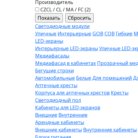
Производитель
СZCL / CL / MA / FC (
2
)
Светодиодные модули
Уличные
Интерьерные
GOB
COB
Гибкие
М
LED-экраны
Интерьерные LED-экраны
Уличные LED-э
Медиафасады
Медиафасад в кабинетах
Прозрачный ме
Бегущие строки
Автомобильные
Белые
Для помещений
Д
Аптечные кресты
Корпуса для аптечных крестов
Кресты
Светодиодный пол
Кабинеты для LED-экранов
Внешние
Внутренние
Арендные кабинеты
Внешние кабинеты
Внутренние кабинеты
Блоки питания