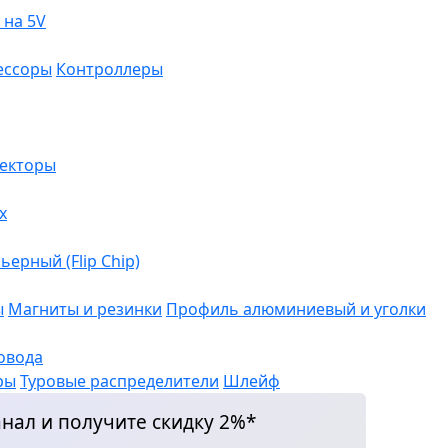
 на 5V
ессоры
Контроллеры
екторы
х
ерный (Flip Chip)
ы
Магниты и резинки
Профиль алюминиевый и уголки
овода
ры
Туровые распределители
Шлейф
нал и получите скидку 2%*