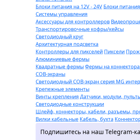
Блоки питания на 12V - 24V
Блоки питания
Системы управления
Аксессуары для контроллеров
Видеопроц
Транспортировочные кофры/кейсы
Светодиодный круг
Архитектурная подсветка
Контроллеры для пикселей
Пиксели
Прож
Алюминиевые фермы
Квадратные фермы
Фермы на коннектора
COB-экраны
Светодиодный COB-экран серия MG интерь
Крепежные элементы
Винты крепления
Датчики, модули, пульт
Светодиодные конструкции
Шлейф, коннекторы, кабели, разъемы, пр
Вилки кабельные
Кабель, бухта
Коннекто
Подпишитесь на наш Telegram-ка