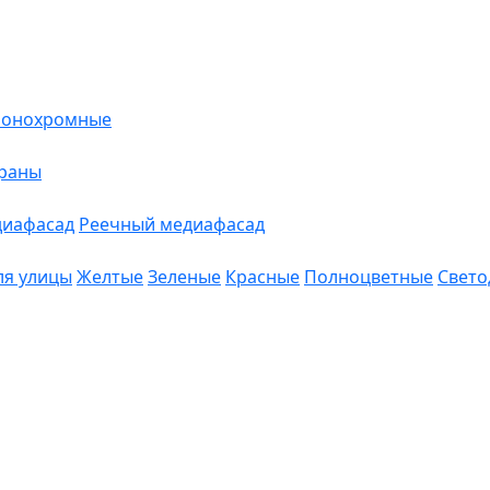
онохромные
краны
диафасад
Реечный медиафасад
ля улицы
Желтые
Зеленые
Красные
Полноцветные
Свето