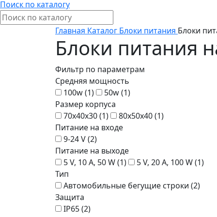
Поиск по каталогу
Главная
Каталог
Блоки питания
Блоки пит
Блоки питания на
Фильтр по параметрам
Средняя мощность
100w (
1
)
50w (
1
)
Размер корпуса
70x40x30 (
1
)
80x50x40 (
1
)
Питание на входе
9-24 V (
2
)
Питание на выходе
5 V, 10 A, 50 W (
1
)
5 V, 20 A, 100 W (
1
)
Тип
Автомобильные бегущие строки (
2
)
Защита
IP65 (
2
)