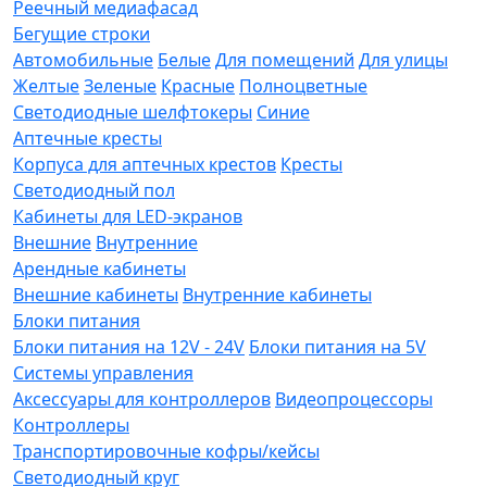
Реечный медиафасад
Бегущие строки
Автомобильные
Белые
Для помещений
Для улицы
Желтые
Зеленые
Красные
Полноцветные
Светодиодные шелфтокеры
Синие
Аптечные кресты
Корпуса для аптечных крестов
Кресты
Светодиодный пол
Кабинеты для LED-экранов
Внешние
Внутренние
Арендные кабинеты
Внешние кабинеты
Внутренние кабинеты
Блоки питания
Блоки питания на 12V - 24V
Блоки питания на 5V
Системы управления
Аксессуары для контроллеров
Видеопроцессоры
Контроллеры
Транспортировочные кофры/кейсы
Светодиодный круг