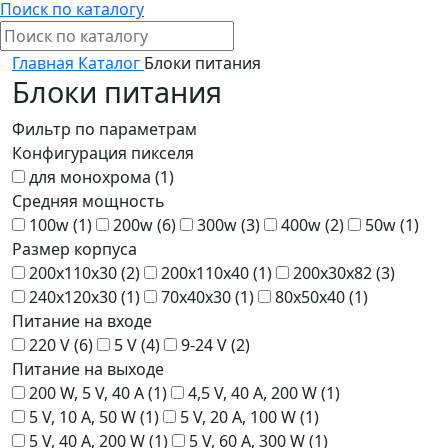
Поиск по каталогу
Главная
Каталог
Блоки питания
Блоки питания
Фильтр по параметрам
Конфигурация пикселя
для монохрома (
1
)
Средняя мощность
100w (
1
)
200w (
6
)
300w (
3
)
400w (
2
)
50w (
1
)
Размер корпуса
200x110x30 (
2
)
200x110x40 (
1
)
200x30x82 (
3
)
240x120x30 (
1
)
70x40x30 (
1
)
80x50x40 (
1
)
Питание на входе
220 V (
6
)
5 V (
4
)
9-24 V (
2
)
Питание на выходе
200 W, 5 V, 40 A (
1
)
4,5 V, 40 A, 200 W (
1
)
5 V, 10 A, 50 W (
1
)
5 V, 20 A, 100 W (
1
)
5 V, 40 A, 200 W (
1
)
5 V, 60 A, 300 W (
1
)