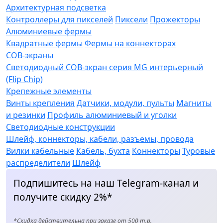
Архитектурная подсветка
Контроллеры для пикселей
Пиксели
Прожекторы
Алюминиевые фермы
Квадратные фермы
Фермы на коннекторах
COB-экраны
Светодиодный COB-экран серия MG интерьерный
(Flip Chip)
Крепежные элементы
Винты крепления
Датчики, модули, пульты
Магниты
и резинки
Профиль алюминиевый и уголки
Светодиодные конструкции
Шлейф, коннекторы, кабели, разъемы, провода
Вилки кабельные
Кабель, бухта
Коннекторы
Туровые
распределители
Шлейф
Подпишитесь на наш Telegram-канал и
получите скидку 2%*
*Скидка действительна при заказе от 500 т.р.