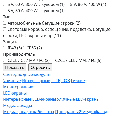
5 V, 60 A, 300 W с кулером (
1
)
5 V, 80 A, 400 W (
1
)
5 V, 80 A, 400 W с кулером (
1
)
Тип
Автомобильные бегущие строки (
2
)
Световые короба, освещение, подсветка, бегущие
строки, LED-экраны и пр (
11
)
Защита
IP43 (
6
)
IP65 (
2
)
Производитель
СZCL / CL / MA / FC (
2
)
СZCL / CLL / MAL / FC (
5
)
Светодиодные модули
Уличные
Интерьерные
GOB
COB
Гибкие
Монохромные
LED-экраны
Интерьерные LED-экраны
Уличные LED-экраны
Медиафасады
Медиафасад в кабинетах
Прозрачный медиафасад