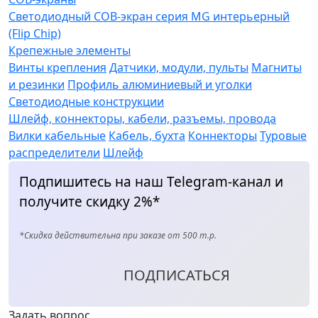
Светодиодный COB-экран серия MG интерьерный
(Flip Chip)
Крепежные элементы
Винты крепления
Датчики, модули, пульты
Магниты
и резинки
Профиль алюминиевый и уголки
Светодиодные конструкции
Шлейф, коннекторы, кабели, разъемы, провода
Вилки кабельные
Кабель, бухта
Коннекторы
Туровые
распределители
Шлейф
Подпишитесь на наш Telegram-канал и
получите скидку 2%*
*Скидка действительна при заказе от 500 т.р.
ПОДПИСАТЬСЯ
Задать вопрос