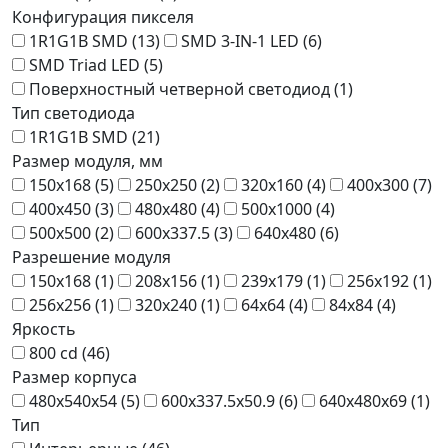
Конфигурация пикселя
1R1G1B SMD (
13
)
SMD 3-IN-1 LED (
6
)
SMD Triad LED (
5
)
Поверхностный четверной светодиод (
1
)
Тип светодиода
1R1G1B SMD (
21
)
Размер модуля, мм
150x168 (
5
)
250x250 (
2
)
320x160 (
4
)
400x300 (
7
)
400x450 (
3
)
480x480 (
4
)
500x1000 (
4
)
500x500 (
2
)
600x337.5 (
3
)
640x480 (
6
)
Разрешение модуля
150x168 (
1
)
208x156 (
1
)
239x179 (
1
)
256x192 (
1
)
256x256 (
1
)
320x240 (
1
)
64x64 (
4
)
84x84 (
4
)
Яркость
800 cd (
46
)
Размер корпуса
480x540x54 (
5
)
600x337.5x50.9 (
6
)
640x480x69 (
1
)
Тип