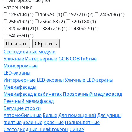
Интерьерные (
46
)
Разрешение
128x144 (
1
)
160x90 (
1
)
192x216 (
2
)
240x136 (
1
)
256x192 (
1
)
256x288 (
2
)
320x180 (
1
)
320x240 (
21
)
384x216 (
1
)
480x270 (
1
)
640x360 (
1
)
Светодиодные модули
Уличные
Интерьерные
GOB
COB
Гибкие
Монохромные
LED-экраны
Интерьерные LED-экраны
Уличные LED-экраны
Медиафасады
Медиафасад в кабинетах
Прозрачный медиафасад
Реечный медиафасад
Бегущие строки
Автомобильные
Белые
Для помещений
Для улицы
Желтые
Зеленые
Красные
Полноцветные
Светодиодные шелфтокеры
Синие