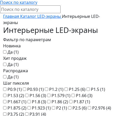
Поиск по каталогу
Главная
Каталог
LED-экраны
Интерьерные LED-
экраны
Интерьерные LED-экраны
Фильтр по параметрам
Новинка
Да (
1
)
Хит продаж
Да (
1
)
Распродажа
Да (
1
)
Шаг пикселя
P0.9 (
1
)
P0.93 (
1
)
P1.2 (
1
)
P1.25 (
6
)
P1.5 (
1
)
P1.53 (
2
)
P1.56 (
3
)
P1.579 (
1
)
P1.66 (
3
)
P1.667 (
1
)
P1.8 (
3
)
P1.86 (
2
)
P1.87 (
1
)
P1.875 (
2
)
P1.923 (
1
)
P2 (
1
)
P2.5 (
6
)
P2.976 (
4
)
P3.75 (
2
)
P3.91 (
4
)