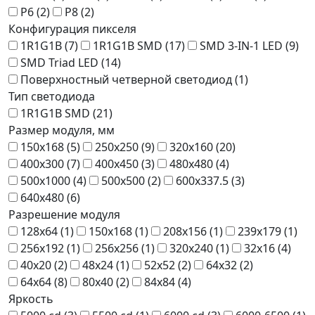
P6 (
2
)
P8 (
2
)
Конфигурация пикселя
1R1G1B (
7
)
1R1G1B SMD (
17
)
SMD 3-IN-1 LED (
9
)
SMD Triad LED (
14
)
Поверхностный четверной светодиод (
1
)
Тип светодиода
1R1G1B SMD (
21
)
Размер модуля, мм
150x168 (
5
)
250x250 (
9
)
320x160 (
20
)
400x300 (
7
)
400x450 (
3
)
480x480 (
4
)
500x1000 (
4
)
500x500 (
2
)
600x337.5 (
3
)
640x480 (
6
)
Разрешение модуля
128x64 (
1
)
150x168 (
1
)
208x156 (
1
)
239x179 (
1
)
256x192 (
1
)
256x256 (
1
)
320x240 (
1
)
32x16 (
4
)
40x20 (
2
)
48x24 (
1
)
52x52 (
2
)
64x32 (
2
)
64x64 (
8
)
80x40 (
2
)
84x84 (
4
)
Яркость