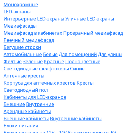
Монохромные
LED-экраны
Интерьерные LED-экраны
Уличные LED-экраны
Медиафасады
Медиафасад в кабинетах
Прозрачный медиафасад
Реечный медиафасад
Бегущие строки
Автомобильные
Белые
Для помещений
Для улицы
Желтые
Зеленые
Красные
Полноцветные
Светодиодные шелфтокеры
Синие
Аптечные кресты
Корпуса для аптечных крестов
Кресты
Светодиодный пол
Кабинеты для LED-экранов
Внешние
Внутренние
Арендные кабинеты
Внешние кабинеты
Внутренние кабинеты
Блоки питания
Блоки питания на 12V - 24V
Блоки питания на 5V