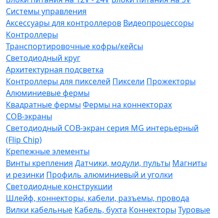
Системы управления
Аксессуары для контроллеров
Видеопроцессоры
Контроллеры
Транспортировочные кофры/кейсы
Светодиодный круг
Архитектурная подсветка
Контроллеры для пикселей
Пиксели
Прожекторы
Алюминиевые фермы
Квадратные фермы
Фермы на коннекторах
COB-экраны
Светодиодный COB-экран серия MG интерьерный
(Flip Chip)
Крепежные элементы
Винты крепления
Датчики, модули, пульты
Магниты
и резинки
Профиль алюминиевый и уголки
Светодиодные конструкции
Шлейф, коннекторы, кабели, разъемы, провода
Вилки кабельные
Кабель, бухта
Коннекторы
Туровые