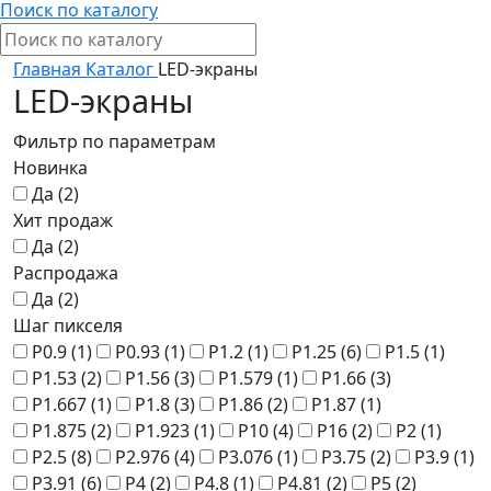
Поиск по каталогу
Главная
Каталог
LED-экраны
LED-экраны
Фильтр по параметрам
Новинка
Да (
2
)
Хит продаж
Да (
2
)
Распродажа
Да (
2
)
Шаг пикселя
P0.9 (
1
)
P0.93 (
1
)
P1.2 (
1
)
P1.25 (
6
)
P1.5 (
1
)
P1.53 (
2
)
P1.56 (
3
)
P1.579 (
1
)
P1.66 (
3
)
P1.667 (
1
)
P1.8 (
3
)
P1.86 (
2
)
P1.87 (
1
)
P1.875 (
2
)
P1.923 (
1
)
P10 (
4
)
P16 (
2
)
P2 (
1
)
P2.5 (
8
)
P2.976 (
4
)
P3.076 (
1
)
P3.75 (
2
)
P3.9 (
1
)
P3.91 (
6
)
P4 (
2
)
P4.8 (
1
)
P4.81 (
2
)
P5 (
2
)