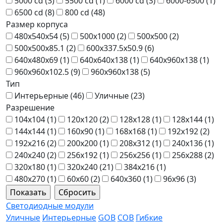
5000 cd (
3
)
5500 cd (
1
)
6000 cd (
3
)
6000-6500 (
1
)
6500 cd (
8
)
800 cd (
48
)
Размер корпуса
480x540x54 (
5
)
500x1000 (
2
)
500x500 (
2
)
500x500x85.1 (
2
)
600x337.5x50.9 (
6
)
640x480x69 (
1
)
640x640x138 (
1
)
640x960x138 (
1
)
960x960x102.5 (
9
)
960x960x138 (
5
)
Тип
Интерьерные (
46
)
Уличные (
23
)
Разрешение
104x104 (
1
)
120x120 (
2
)
128x128 (
1
)
128x144 (
1
)
144x144 (
1
)
160x90 (
1
)
168x168 (
1
)
192x192 (
2
)
192x216 (
2
)
200x200 (
1
)
208x312 (
1
)
240x136 (
1
)
240x240 (
2
)
256x192 (
1
)
256x256 (
1
)
256x288 (
2
)
320x180 (
1
)
320x240 (
21
)
384x216 (
1
)
480x270 (
1
)
60x60 (
2
)
640x360 (
1
)
96x96 (
3
)
Светодиодные модули
Уличные
Интерьерные
GOB
COB
Гибкие