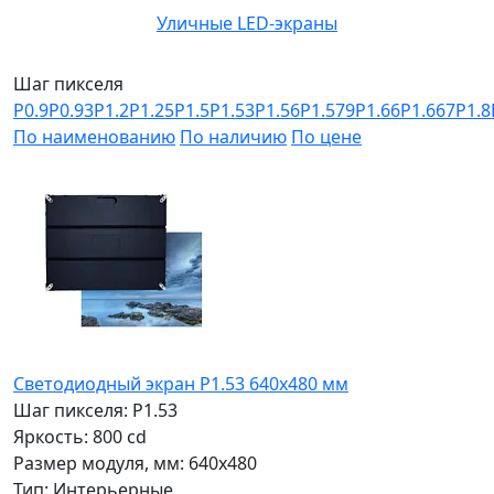
Уличные LED-экраны
Шаг пикселя
P0.9
P0.93
P1.2
P1.25
P1.5
P1.53
P1.56
P1.579
P1.66
P1.667
P1.8
По наименованию
По наличию
По цене
Светодиодный экран P1.53 640x480 мм
Шаг пикселя: P1.53
Яркость: 800 cd
Размер модуля, мм: 640x480
Тип: Интерьерные