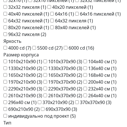
32x16 (
1
)
32x16 пикселей (
1
)
32x32 пикселей (
1
)
32x32 пикселя (
1
)
40x20 пикселей (
1
)
40x40 пикселей (
1
)
64x16 (
1
)
64x16 пикселей (
1
)
64x32 пикселей (
1
)
64x32 пикселя (
1
)
80x20 пикселей (
1
)
80x40 пикселей (
1
)
96x32 пикселя (
2
)
Яркость
4000 cd (
7
)
5500 cd (
27
)
6000 cd (
16
)
Размер корпуса
1010x210x90 (
1
)
1010x370x90 (
3
)
104x40 см (
1
)
1330x210x90 (
2
)
1330x370x90 (
3
)
136x40 см (
1
)
1650x210x90 (
2
)
1650x370x90 (
2
)
168x40 см (
1
)
1970x210x90 (
3
)
1970x370x90 (
2
)
200x40 см (
1
)
2290x210x90 (
3
)
2290x370x90 (
2
)
232x40 см (
1
)
2610x210x90 (
3
)
2610x370x90 (
2
)
264x40 см (
1
)
296x40 см (
1
)
370x210x90 (
2
)
370x370x90 (
3
)
690x210x90 (
2
)
690x370x90 (
3
)
индивидуально под проект (
5
)
Тип