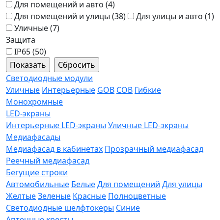
Для помещений и авто (
4
)
Для помещений и улицы (
38
)
Для улицы и авто (
1
)
Уличные (
7
)
Защита
IP65 (
50
)
Светодиодные модули
Уличные
Интерьерные
GOB
COB
Гибкие
Монохромные
LED-экраны
Интерьерные LED-экраны
Уличные LED-экраны
Медиафасады
Медиафасад в кабинетах
Прозрачный медиафасад
Реечный медиафасад
Бегущие строки
Автомобильные
Белые
Для помещений
Для улицы
Желтые
Зеленые
Красные
Полноцветные
Светодиодные шелфтокеры
Синие
Аптечные кресты