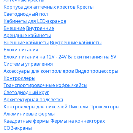
Корпуса для аптечных крестов
Кресты
Светодиодный пол
Кабинеты для LED-экранов
Внешние
Внутренние
Арендные кабинеты
Внешние кабинеты
Внутренние кабинеты
Блоки питания
Блоки питания на 12V - 24V
Блоки питания на 5V
Системы управления
Аксессуары для контроллеров
Видеопроцессоры
Контроллеры
Транспортировочные кофры/кейсы
Светодиодный круг
Архитектурная подсветка
Контроллеры для пикселей
Пиксели
Прожекторы
Алюминиевые фермы
Квадратные фермы
Фермы на коннекторах
COB-экраны