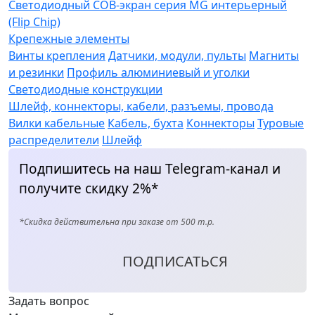
Светодиодный COB-экран серия MG интерьерный
(Flip Chip)
Крепежные элементы
Винты крепления
Датчики, модули, пульты
Магниты
и резинки
Профиль алюминиевый и уголки
Светодиодные конструкции
Шлейф, коннекторы, кабели, разъемы, провода
Вилки кабельные
Кабель, бухта
Коннекторы
Туровые
распределители
Шлейф
Подпишитесь на наш Telegram-канал и
получите скидку 2%*
*Скидка действительна при заказе от 500 т.р.
ПОДПИСАТЬСЯ
Задать вопрос