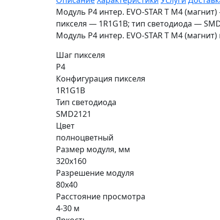
Описание
Характеристики
Услуги
Доставк
Модуль P4 интер. EVO-STAR T M4 (магнит)
пикселя — 1R1G1B; тип светодиода — SMD
Модуль P4 интер. EVO-STAR T M4 (магнит)
Шаг пикселя
P4
Конфигурация пикселя
1R1G1B
Тип светодиода
SMD2121
Цвет
полноцветный
Размер модуля, мм
320x160
Разрешение модуля
80x40
Расстояние просмотра
4-30 м