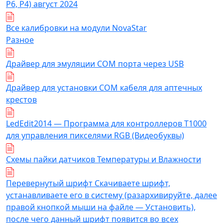
Р6, Р4) август 2024
Все калибровки на модули NovaStar
Разное
Драйвер для эмуляции COM порта через USB
Драйвер для установки COM кабеля для аптечных
крестов
LedEdit2014 — Программа для контроллеров T1000
для управления пикселями RGB (Видеобуквы)
Схемы пайки датчиков Температуры и Влажности
Перевернутый шрифт Скачиваете шрифт,
устанавливаете его в систему (разархивируйте, далее
правой кнопкой мыши на файле — Установить),
после чего данный шрифт появится во всех