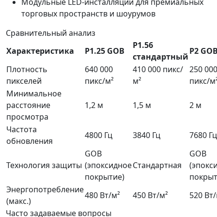
Модульные LED-инсталляции для премиальных
торговых пространств и шоурумов
Сравнительный анализ
P1.56
Характеристика
P1.25 GOB
P2 GO
стандартный
Плотность
640 000
410 000 пикс/
250 00
пикселей
пикс/м²
м²
пикс/м
Минимальное
расстояние
1,2 м
1,5 м
2 м
просмотра
Частота
4800 Гц
3840 Гц
7680 Гц
обновления
GOB
GOB
Технология защиты
(эпоксидное
Стандартная
(эпокс
покрытие)
покрыт
Энергопотребление
480 Вт/м²
450 Вт/м²
520 Вт/
(макс.)
Часто задаваемые вопросы