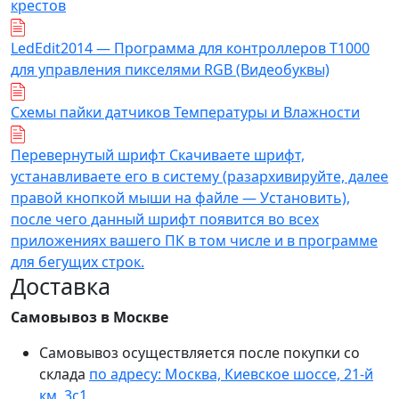
крестов
LedEdit2014 — Программа для контроллеров T1000
для управления пикселями RGB (Видеобуквы)
Схемы пайки датчиков Температуры и Влажности
Перевернутый шрифт Скачиваете шрифт,
устанавливаете его в систему (разархивируйте, далее
правой кнопкой мыши на файле — Установить),
после чего данный шрифт появится во всех
приложениях вашего ПК в том числе и в программе
для бегущих строк.
Доставка
Самовывоз в Москве
Самовывоз осуществляется после покупки со
склада
по адресу: Москва, Киевское шоссе, 21-й
км, 3с1.