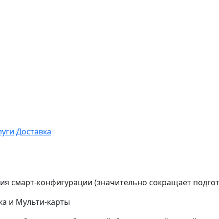
луги
Доставка
ия смарт-конфигурации (значительно сокращает подго
ка и Мульти-карты