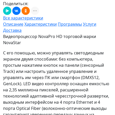
Поделиться:
Все характеристики
Описание
Характеристики
Программы
Услуги
Доставка
Видеопроцессор NovaPro HD торговой марки
NovaStar
С его помощью, можно управлять светодиодным
экраном двумя способами: без компьютера,
простым нажатием кнопок на панели (сенсорный
Track) или настроить удаленное управление и
управлять им через ПК или смартфон (DMX512,
GenLock). LED видео контроллер оснащен емкостью
на 2,35 миллиона пикселей, расширенной
технологией адаптивной чересстрочной развертки,
выходным интерфейсом на 4 порта Ethernet и 4
порта Optical Fiber (волоконно-оптические выходы
гарантируют уверенную передачу данных на