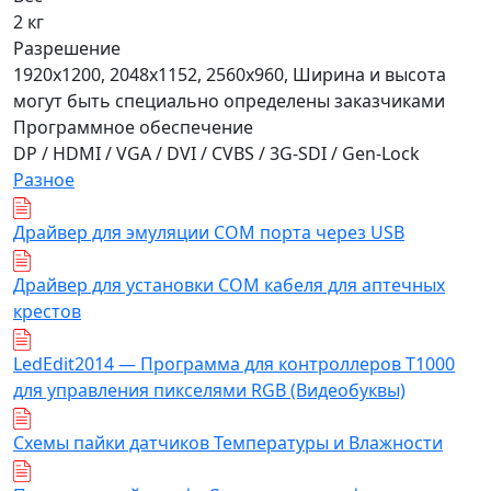
2 кг
Разрешение
1920x1200, 2048x1152, 2560x960, Ширина и высота
могут быть специально определены заказчиками
Программное обеспечение
DP / HDMI / VGA / DVI / CVBS / 3G-SDI / Gen-Lock
Разное
Драйвер для эмуляции COM порта через USB
Драйвер для установки COM кабеля для аптечных
крестов
LedEdit2014 — Программа для контроллеров T1000
для управления пикселями RGB (Видеобуквы)
Схемы пайки датчиков Температуры и Влажности