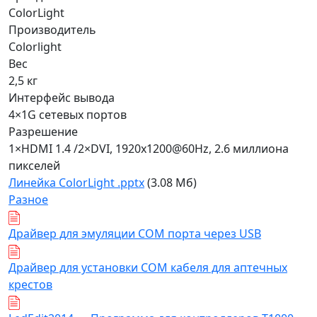
ColorLight
Производитель
Colorlight
Вес
2,5 кг
Интерфейс вывода
4×1G сетевых портов
Разрешение
1×HDMI 1.4 /2×DVI, 1920x1200@60Hz, 2.6 миллиона
пикселей
Линейка ColorLight .pptx
(3.08 Мб)
Разное
Драйвер для эмуляции COM порта через USB
Драйвер для установки COM кабеля для аптечных
крестов