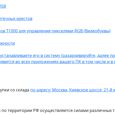
USB
птечных крестов
ов T1000 для управления пикселями RGB (Видеобуквы)
ажности
станавливаете его в систему (разархивируйте, далее 
явится во всех приложениях вашего ПК в том числе и в
упки со склада
по адресу: Москва, Киевское шоссе, 21-й к
 по территории РФ осуществляется силами различных т