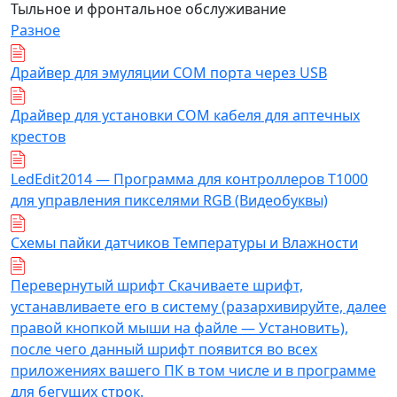
Тыльное и фронтальное обслуживание
Разное
Драйвер для эмуляции COM порта через USB
Драйвер для установки COM кабеля для аптечных
крестов
LedEdit2014 — Программа для контроллеров T1000
для управления пикселями RGB (Видеобуквы)
Схемы пайки датчиков Температуры и Влажности
Перевернутый шрифт Скачиваете шрифт,
устанавливаете его в систему (разархивируйте, далее
правой кнопкой мыши на файле — Установить),
после чего данный шрифт появится во всех
приложениях вашего ПК в том числе и в программе
для бегущих строк.