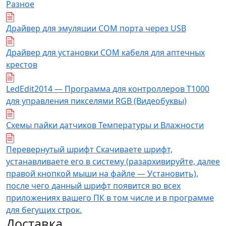
Разное
Драйвер для эмуляции COM порта через USB
Драйвер для установки COM кабеля для аптечных
крестов
LedEdit2014 — Программа для контроллеров T1000
для управления пикселями RGB (Видеобуквы)
Схемы пайки датчиков Температуры и Влажности
Перевернутый шрифт Скачиваете шрифт,
устанавливаете его в систему (разархивируйте, далее
правой кнопкой мыши на файле — Установить),
после чего данный шрифт появится во всех
приложениях вашего ПК в том числе и в программе
для бегущих строк.
Доставка