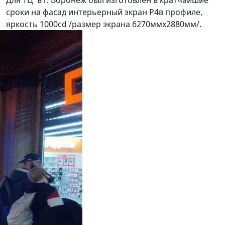
Для ТЦ в г. Воронеж был изготовлен в кратчайшие
сроки на фасад интерьерный экран Р4в профиле,
яркость 1000cd /размер экрана 6270ммх2880мм/.