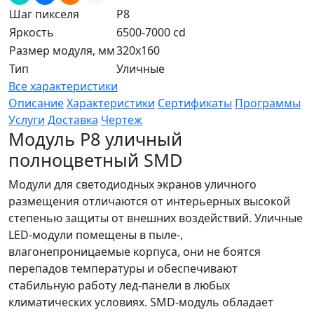
Шаг пикселя
P8
Яркость
6500-7000 cd
Размер модуля, мм
320x160
Тип
Уличные
Все характеристики
Описание
Характеристики
Сертификаты
Программы
Услуги
Доставка
Чертеж
Модуль P8 уличный
полноцветный SMD
Модули для светодиодных экранов уличного
размещения отличаются от интерьерных высокой
степенью защиты от внешних воздействий. Уличные
LED-модули помещены в пыле-,
влагонепроницаемые корпуса, они не боятся
перепадов температуры и обеспечивают
стабильную работу лед-панели в любых
климатических условиях. SMD-модуль обладает