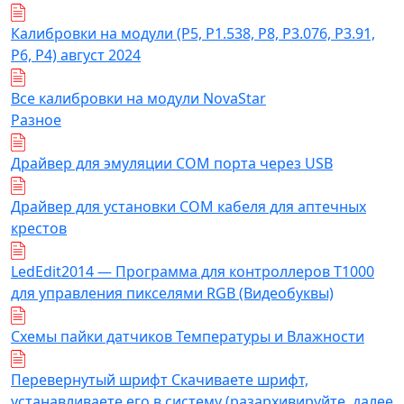
Калибровки на модули (Р5, Р1.538, Р8, Р3.076, Р3.91,
Р6, Р4) август 2024
Все калибровки на модули NovaStar
Разное
Драйвер для эмуляции COM порта через USB
Драйвер для установки COM кабеля для аптечных
крестов
LedEdit2014 — Программа для контроллеров T1000
для управления пикселями RGB (Видеобуквы)
Схемы пайки датчиков Температуры и Влажности
Перевернутый шрифт Скачиваете шрифт,
устанавливаете его в систему (разархивируйте, далее