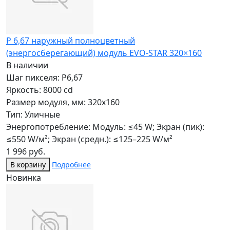
P 6,67 наружный полноцветный
(энергосберегающий) модуль EVO-STAR 320×160
В наличии
Шаг пикселя: P6,67
Яркость: 8000 cd
Размер модуля, мм: 320x160
Тип: Уличные
Энергопотребление: Модуль: ≤45 W; Экран (пик):
≤550 W/м²; Экран (средн.): ≤125–225 W/м²
1 996 руб.
В корзину
Подробнее
Новинка