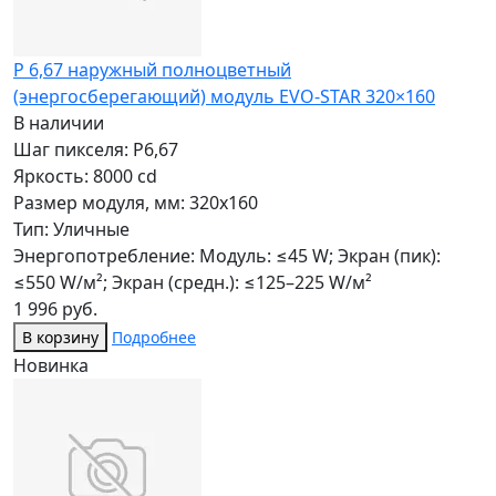
P 6,67 наружный полноцветный
(энергосберегающий) модуль EVO-STAR 320×160
В наличии
Шаг пикселя: P6,67
Яркость: 8000 cd
Размер модуля, мм: 320x160
Тип: Уличные
Энергопотребление: Модуль: ≤45 W; Экран (пик):
≤550 W/м²; Экран (средн.): ≤125–225 W/м²
1 996 руб.
В корзину
Подробнее
Новинка