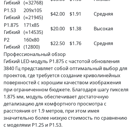
Гибкий
(≈32768)
P1.53
209x105
$42.00
$1.91
Средняя
Гибкий
(≈21945)
P1.875
171x85
$20.00
$1.38
Высокая
Гибкий
(≈14535)
P2
160x80
$22.50
$1.76
Средняя
Гибкий
(12800)
Профессиональный обзор
Гибкий LED-модуль P1.875 с частотой обновления
3840 Гц представляет собой оптимальный выбор для
проектов, где требуется создание криволинейных
поверхностей с хорошим качеством изображения
при ограниченном бюджете. Благодаря шагу пикселя
1.875 мм, модуль обеспечивает достаточную
детализацию для комфортного просмотра с
расстояния от 1.9 метров, при этом имея
значительно более низкую стоимость по сравнению
с моделями P1.25 и P1.53.