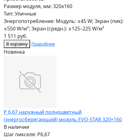
Размер модуля, мм: 320x160
Тип: Уличные
Энергопотребление: Модуль: ≤45 W; Экран (пик):
≤550 W/м²; Экран (средн.): ≤125–225 W/м²
1 511 руб.
В корзину
Подробнее
Новинка
P 6,67 наружный полноцветный
(энергосберегающий) модуль EVO-STAR 320×160
В наличии
Шаг пикселя: P6,67