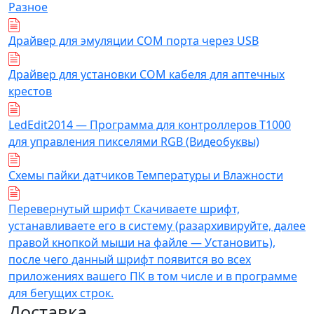
Разное
Драйвер для эмуляции COM порта через USB
Драйвер для установки COM кабеля для аптечных
крестов
LedEdit2014 — Программа для контроллеров T1000
для управления пикселями RGB (Видеобуквы)
Схемы пайки датчиков Температуры и Влажности
Перевернутый шрифт Скачиваете шрифт,
устанавливаете его в систему (разархивируйте, далее
правой кнопкой мыши на файле — Установить),
после чего данный шрифт появится во всех
приложениях вашего ПК в том числе и в программе
для бегущих строк.
Доставка