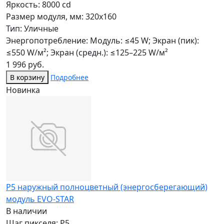
Яркость: 8000 cd
Размер модуля, мм: 320x160
Тип: Уличные
Энергопотребление: Модуль: ≤45 W; Экран (пик):
≤550 W/м²; Экран (средн.): ≤125–225 W/м²
1 996 руб.
В корзину
Подробнее
Новинка
P5 наружный полноцветный (энергосберегающий)
модуль EVO-STAR
В наличии
Шаг пикселя: P5