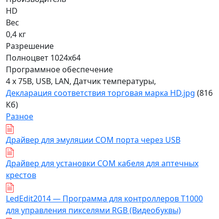
HD
Вес
0,4 кг
Разрешение
Полноцвет 1024x64
Программное обеспечение
4 x 75B, USB, LAN, Датчик температуры,
Декларация соответствия торговая марка HD.jpg
(816
Кб)
Разное
Драйвер для эмуляции COM порта через USB
Драйвер для установки COM кабеля для аптечных
крестов
LedEdit2014 — Программа для контроллеров T1000
для управления пикселями RGB (Видеобуквы)