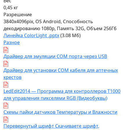
Вес
0,45 кг
Разрешение
3840x4096pix, OS Android, Способность
декодированию 1080р, Память 32G, Объем 256Гб
Линейка ColorLight .pptx
(3.08 Мб)
Разное
Драйвер для эмуляции COM порта через USB
Драйвер для установки COM кабеля для аптечных
крестов
LedEdit2014 — Программа для контроллеров T1000
для управления пикселями RGB (Видеобуквы)
Схемы пайки датчиков Температуры и Влажности
Перевернутый шрифт Скачиваете шрифт,